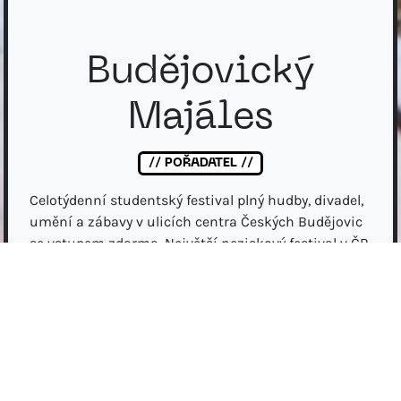
Budějovický
Majáles
// POŘADATEL //
Celotýdenní studentský festival plný hudby, divadel,
umění a zábavy v ulicích centra Českých Budějovic
se vstupem zdarma. Největší neziskový festival v ČR
a dost možná největší festival na jihu Čech.
YouTube
Instagram
Facebook
budejovickymajales.cz/