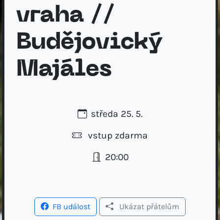
vraha //
Budějovický
Majáles
středa 25. 5.
vstup zdarma
20:00
FB událost
Ukázat přátelům