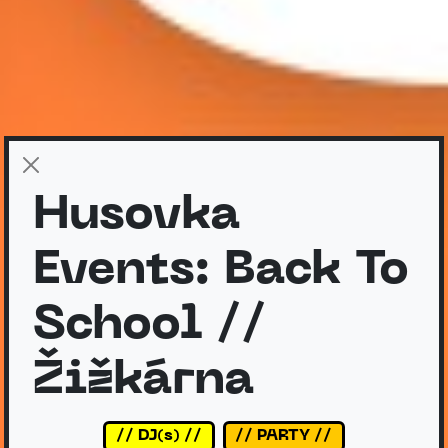
Husovka
Events: Back To
School //
Žižkárna
// DJ(s) //
// PARTY //