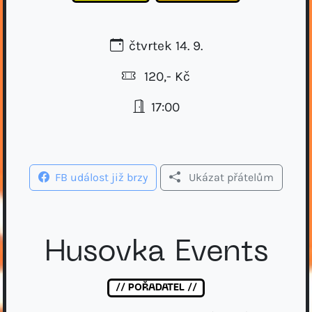
čtvrtek 14. 9.
120,- Kč
17:00
FB událost již brzy
Ukázat přátelům
Husovka Events
// POŘADATEL //