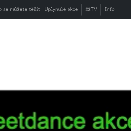
o se můžete těšit
Uplynulé akce
žžTV
Info