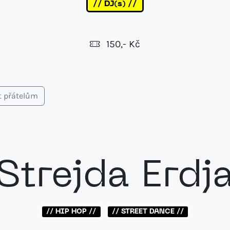
// DJ(s) //
150,- Kč
t přátelům
Strejda Erdj
// HIP HOP //
// STREET DANCE //