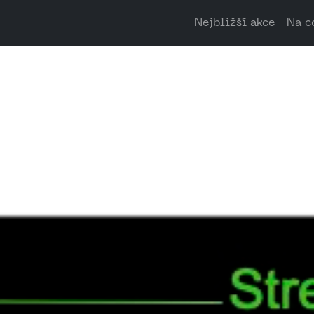
Nejbližší akce
Na c