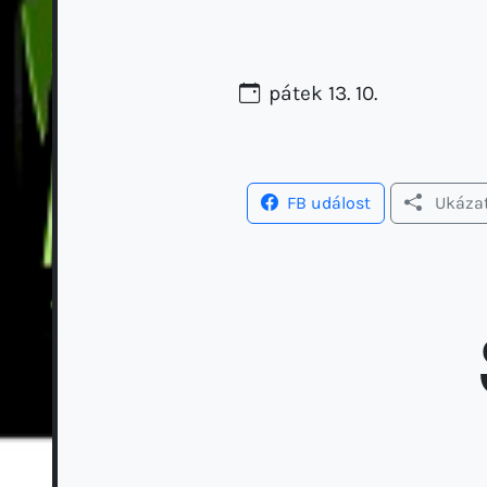
pátek 13. 10.
FB událost
Ukáza