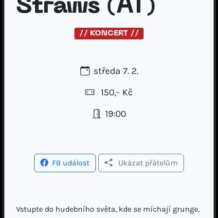
Straws (AT)
// KONCERT //
středa 7. 2.
150,- Kč
19:00
FB událost
Ukázat přátelům
Vstupte do hudebního světa, kde se míchají grunge,