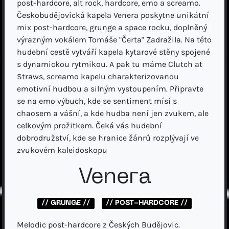
post-hardcore, alt rock, hardcore, emo a screamo.
Českobudějovická kapela Venera poskytne unikátní
mix post-hardcore, grunge a space rocku, doplněný
výrazným vokálem Tomáše "Čerta" Zadražila. Na této
hudební cestě vytváří kapela kytarové stěny spojené
s dynamickou rytmikou. A pak tu máme Clutch at
Straws, screamo kapelu charakterizovanou
emotivní hudbou a silným vystoupením. Připravte
se na emo výbuch, kde se sentiment mísí s
chaosem a vášní, a kde hudba není jen zvukem, ale
celkovým prožitkem. Čeká vás hudební
dobrodružství, kde se hranice žánrů rozplývají ve
zvukovém kaleidoskopu
Venera
// GRUNGE //
// POST-HARDCORE //
Melodic post-hardcore z Českých Budějovic.