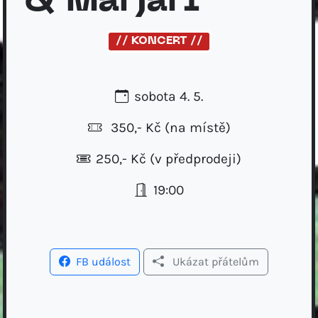
& Marjari
// KONCERT //
sobota 4. 5.
350,- Kč
(na místě)
250,- Kč (v předprodeji)
19:00
FB událost
Ukázat přátelům