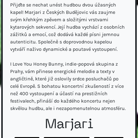
Přijďte se nechat unést hudbou dvou úžasných
kapel! Marjari z Českých Budějovic vás zaujme
svým křehkým zpěvem a složitými vrstvami
kytarových sekvencí. Její hudba vychází z osobních
zážitků a emocí, což dodává každé písni jemnou
autenticitu. Společně s doprovodnou kapelou
vytváří naživo dynamické a poutavé vystoupení.
I Love You Honey Bunny, indie-popová skupina z
Prahy, vám přinese energické melodie a texty v
angličtině, které již oslovily srdce posluchačů po
celé Evropě. S bohatou koncertní zkušeností z více
než 400 vystoupení a účastí na prestižních
festivalech, přináší do každého koncertu nejen
skvělou hudbu, ale i nezapomenutelnou atmosféru.
Marjari