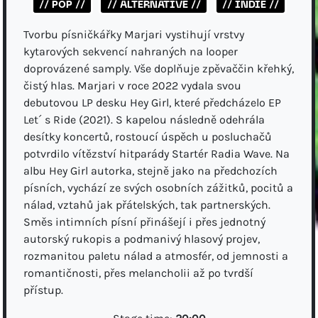
// POP //
// ALTERNATIVE //
// INDIE //
Tvorbu písničkářky Marjari vystihují vrstvy
kytarových sekvencí nahraných na looper
doprovázené samply. Vše doplňuje zpěvaččin křehký,
čistý hlas. Marjari v roce 2022 vydala svou
debutovou LP desku Hey Girl, které předcházelo EP
Let´ s Ride (2021). S kapelou následně odehrála
desítky koncertů, rostoucí úspěch u posluchačů
potvrdilo vítězství hitparády Startér Radia Wave. Na
albu Hey Girl autorka, stejně jako na předchozích
písních, vychází ze svých osobních zážitků, pocitů a
nálad, vztahů jak přátelských, tak partnerských.
Směs intimních písní přinášejí i přes jednotný
autorský rukopis a podmanivý hlasový projev,
rozmanitou paletu nálad a atmosfér, od jemnosti a
romantičnosti, přes melancholii až po tvrdší
přístup.