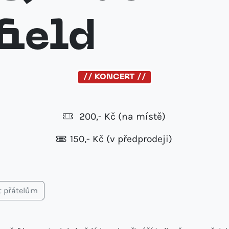
field
// KONCERT //
200,- Kč
(na místě)
150,- Kč (v předprodeji)
t přátelům