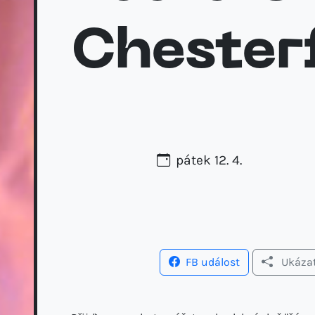
Chester
pátek 12. 4.
FB událost
Ukáza