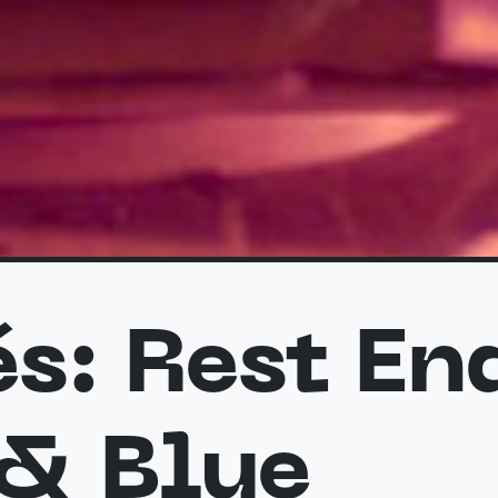
s: Rest En
 & Blue