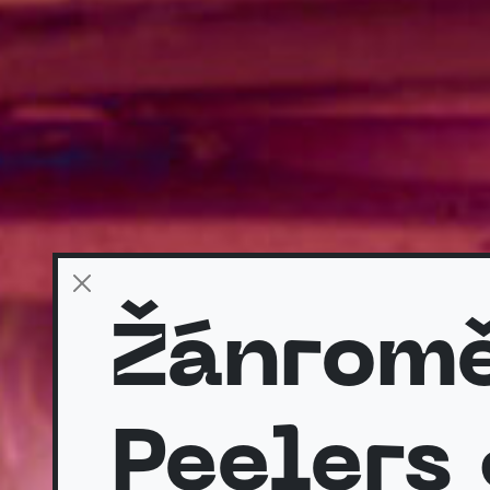
Žánromě
Peelers