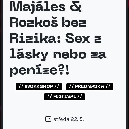
Majáles &
Rozkoš bez
Rizika: Sex z
lásky nebo za
peníze?!
// WORKSHOP //
// PŘEDNÁŠKA //
// FESTIVAL //
středa 22. 5.