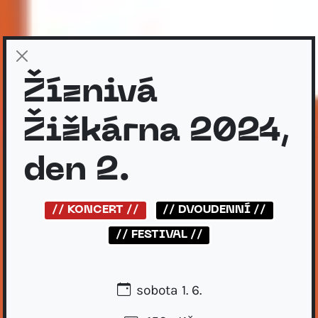
Žíznivá
Žižkárna 2024,
den 2.
// KONCERT //
// DVOUDENNÍ //
// FESTIVAL //
sobota 1. 6.