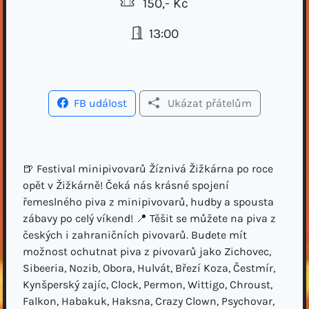
150,- Kč
13:00
FB událost
Ukázat přátelům
🍺 Festival minipivovarů Žíznivá Žižkárna po roce
opět v Žižkárně! Čeká nás krásné spojení
řemeslného piva z minipivovarů, hudby a spousta
zábavy po celý víkend! 📍 Těšit se můžete na piva z
českých i zahraničních pivovarů. Budete mít
možnost ochutnat piva z pivovarů jako Zichovec,
Sibeeria, Nozib, Obora, Hulvát, Březí Koza, Čestmír,
Kynšperský zajíc, Clock, Permon, Wittigo, Chroust,
Falkon, Habakuk, Haksna, Crazy Clown, Psychovar,