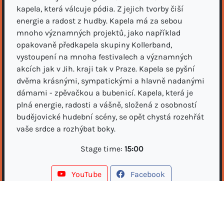
kapela, která válcuje pódia. Z jejich tvorby čiší
energie a radost z hudby. Kapela má za sebou
mnoho významných projektů, jako například
opakovaně předkapela skupiny Kollerband,
vystoupení na mnoha festivalech a významných
akcích jak v Jih. kraji tak v Praze. Kapela se pyšní
dvěma krásnými, sympatickými a hlavně nadanými
dámami - zpěvačkou a bubenicí. Kapela, která je
plná energie, radosti a vášně, složená z osobností
budějovické hudební scény, se opět chystá rozehřát
vaše srdce a rozhýbat boky.
Stage time:
15:00
YouTube
Facebook
bandzone.cz/nemocb