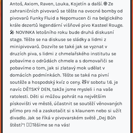
Antoš, Axiom, Raven, Louka, Kojetín a další. 🌐 Ze
zahraničních pivovarů se těšte na ovocné bomby od
pivovarů Funky Fluid a Nepomucen či na belgického
krále dezertů legendární višňové pivo Kasteel Rouge.
🎤 NOVINKA letošního roku bude druhá diskusní
stage. Těšte se na diskuse se sládky a lidmi z
minipivovarů. Dozvíte se také jak se vyznat v
druzích piva, s lidmi z chmelařského institutu se
pobavíme o odrůdách chmele a s domovařiči se
pobavíme o tom, jak si zlatavý mok udělat v
domácích podmínkách. Těšte se také na pivní
soutěže a hospodský kvíz o ceny. 🧸V sobotu 1.6. je
navíc DĚTSKÝ DEN, takže jsme mysleli i na vaše
ratolesti. Děti si můžou pohrát na největším
pískovišti ve městě, účastnit se soutěží věnovaných
přímo pro ně a zaskotačit si s klaunem nebo si užít
divadlo. Jak se říká v pivovarském světě „Dej Bůh
štěstí“! 🙋‍♂️Těšíme se na vás!