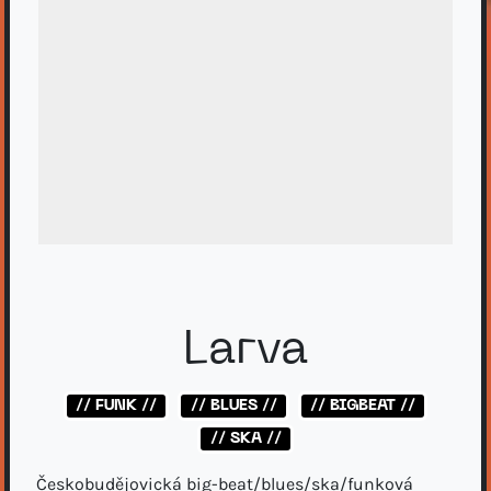
Larva
// FUNK //
// BLUES //
// BIGBEAT //
// SKA //
Českobudějovická big-beat/blues/ska/funková