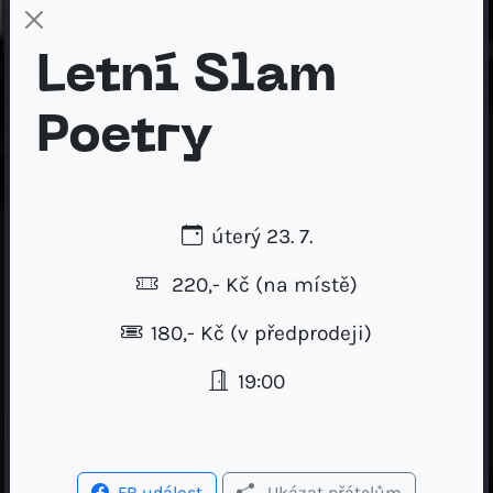
Letní Slam
Poetry
úterý 23. 7.
220,- Kč
(na místě)
180,- Kč (v předprodeji)
19:00
FB událost
Ukázat přátelům