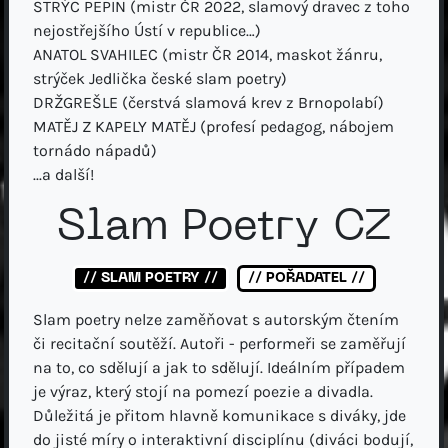
STRÝC PEPIN (mistr ČR 2022, slamový dravec z toho
nejostřejšího Ústí v republice…)
ANATOL SVAHILEC (mistr ČR 2014, maskot žánru,
strýček Jedlička české slam poetry)
DRŽGREŠLE (čerstvá slamová krev z Brnopolabí)
MATĚJ Z KAPELY MATĚJ (profesí pedagog, nábojem
tornádo nápadů)
...a další!
Slam Poetry CZ
// SLAM POETRY //
// POŘADATEL //
Slam poetry nelze zaměňovat s autorským čtením
či recitační soutěží. Autoři - performeři se zaměřují
na to, co sdělují a jak to sdělují. Ideálním případem
je výraz, který stojí na pomezí poezie a divadla.
Důležitá je přitom hlavně komunikace s diváky, jde
do jisté míry o interaktivní disciplínu (diváci bodují,