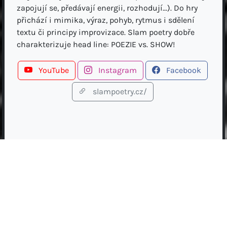
zapojují se, předávají energii, rozhodují...). Do hry
přichází i mimika, výraz, pohyb, rytmus i sdělení
textu či principy improvizace. Slam poetry dobře
charakterizuje head line: POEZIE vs. SHOW!
YouTube
Instagram
Facebook
slampoetry.cz/
Anatol Svahilec
// SLAM POETRY //
Anatol Svahilec, (ošuntělý) mistr České republiky v
oboru „slam poetry“ 2014, vytvoří komplexní