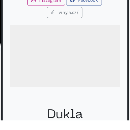
Instagram
Facebook
vinyla.cz/
Dukla
// POP-ROCK //
// ELECTRO-ROCK //