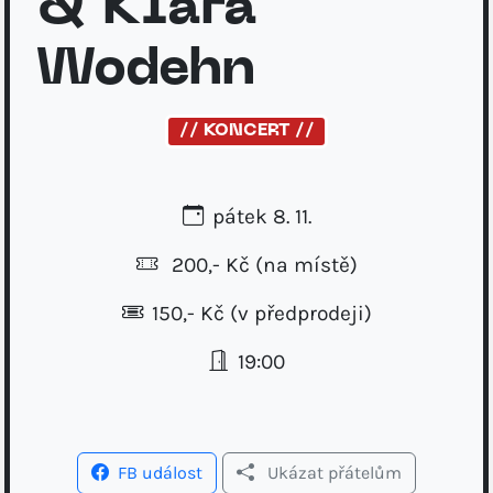
& Klara
Wodehn
// KONCERT //
pátek 8. 11.
200,- Kč
(na místě)
150,- Kč (v předprodeji)
19:00
FB událost
Ukázat přátelům