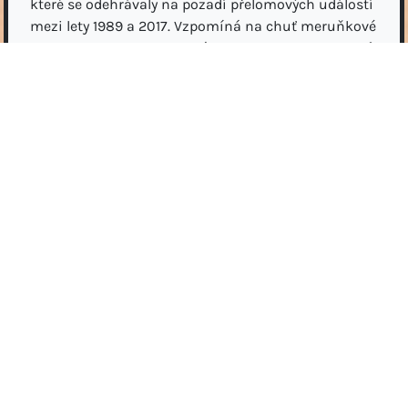
které se odehrávaly na pozadí přelomových událostí
mezi lety 1989 a 2017. Vzpomíná na chuť meruňkové
zmrzliny i diktaturu Saddáma Husajna. Vedle zvuků
ulice si vybavuje i příchod amerických vojsk a tzv.
Islámského státu. Animovaný dokumentární film
vznikl na základě oceňované životopisné knihy. Je
intimním obrazem Feuratova dospívání i bouřlivé
novodobé historie Iráku.
Po promítání se na diskuzi připojí samotný
protagonista filmu, francouzsko-irácký novinář
Feurat Alani. Diskuze bude probíhat v angličtině.
Původní název: Odstíny Iráku
Režie: Léonard Cohen
Země: Belgie, Francie
Čas: 95 min.
Rok: 2024
Přístupnost: SDH titulky