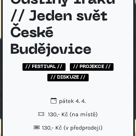
Odstíny Iráku
// Jeden svět
České
Budějovice
// FESTIVAL //
// PROJEKCE //
// DISKUZE //
pátek 4. 4.
130,- Kč
(na místě)
130,- Kč (v předprodeji)