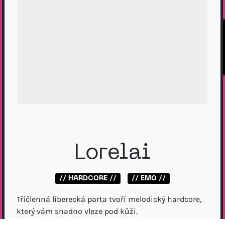
Lorelai
// HARDCORE //
// EMO //
Tříčlenná liberecká parta tvoří melodický hardcore,
který vám snadno vleze pod kůži.