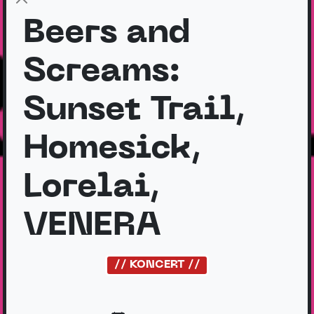
Beers and
Screams:
Sunset Trail,
Homesick,
Lorelai,
VENERA
// KONCERT //