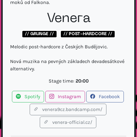
moků od Falkona.
Venera
// GRUNGE //
// POST-HARDCORE //
Melodic post-hardcore z Českých Budějovic.
Nová muzika na pevných základech devadesátkové
alternativy.
Stage time:
20:00
Spotify
Instagram
Facebook
venera9cz.bandcamp.com/
venera-official.cz/