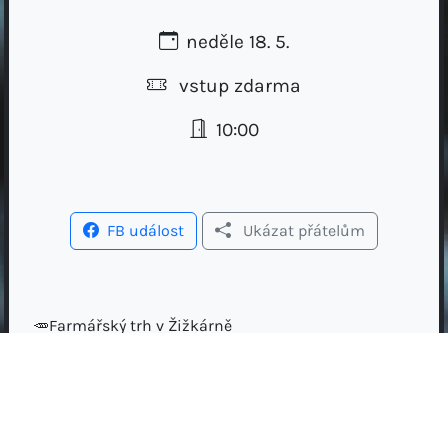
neděle 18. 5.
vstup zdarma
10:00
FB událost
Ukázat přátelům
🥕Farmářský trh v Žižkárně
🥖Přijďte si nakoupit výrobky od lokálních farmářů a
prodejců
📷Vaše nákupy sdílejte s hashtagem
#trhyvzizkarme