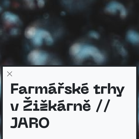
Farmářské trhy
v Žižkárně //
JARO