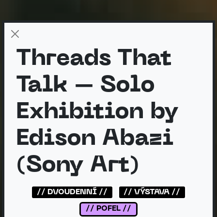
Threads That
Talk – Solo
Exhibition by
Edison Abazi
(Sony Art)
// DVOUDENNÍ //
// VÝSTAVA //
// POFEL //