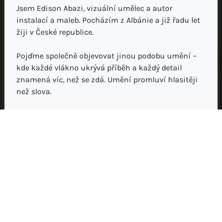
Jsem Edison Abazi, vizuální umělec a autor
instalací a maleb. Pocházím z Albánie a již řadu let
žiji v České republice.
Pojďme společně objevovat jinou podobu umění –
kde každé vlákno ukrývá příběh a každý detail
znamená víc, než se zdá. Umění promluví hlasitěji
než slova.
//EN
"Threads That Talk" is a visual journey where each
work is a silent message, intertwined with patience,
passion and sensitivity.
I am Edison Abazi, visual artist and creator of
installations and paintings. I am from Albania and
have been living in the Czech Republic for years.