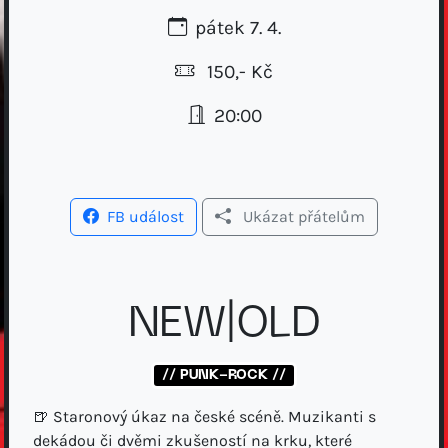
pátek 7. 4.
150,- Kč
20:00
FB událost
Ukázat přátelům
NEW|OLD
// PUNK-ROCK //
🍺 Staronový úkaz na české scéně. Muzikanti s
dekádou či dvěmi zkušeností na krku, které