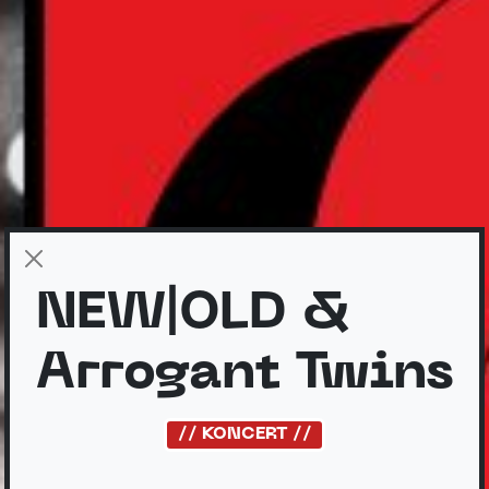
NEW|OLD &
Arrogant Twins
// KONCERT //