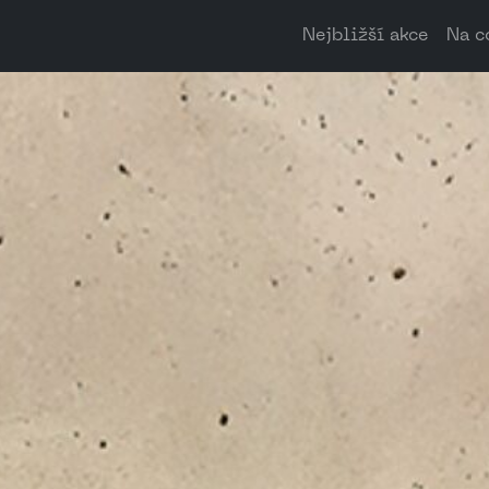
Nejbližší akce
Na c