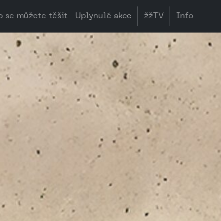
o se můžete těšit
Uplynulé akce
žžTV
Info