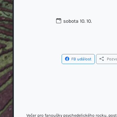
sobota 10. 10.
FB událost
Pozva
Večer pro fanoušky psychedelického rocku, post-