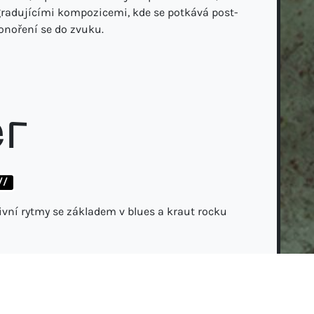
radujícími kompozicemi, kde se potkává post-
ponoření se do zvuku.
er
//
tivní rytmy se základem v blues a kraut rocku
om