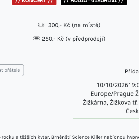
// KONCERT //
// AUDIO-VIZUÁLNÍ //
300,- Kč
(na místě)
250,- Kč (v předprodeji)
t přátele
Přid
10/10/202619:
Europe/Prague
Ž
Žižkárna, Žižkova tř
Česk
rocku a těžších kytar. Brněnští Science Killer nabídnou hypno