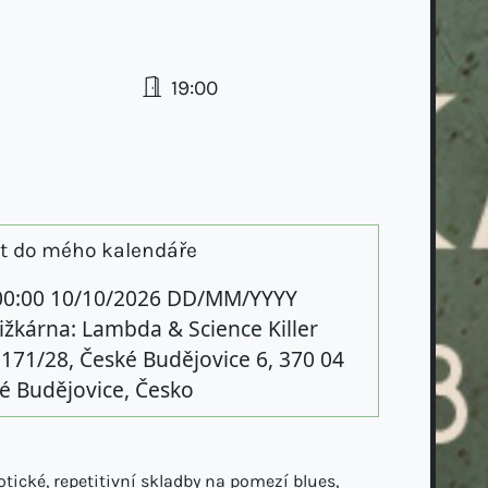
19:00
at do mého kalendáře
00:00
10/10/2026
DD/MM/YYYY
ižkárna: Lambda & Science Killer
. 171/28, České Budějovice 6, 370 04
é Budějovice, Česko
tické, repetitivní skladby na pomezí blues,