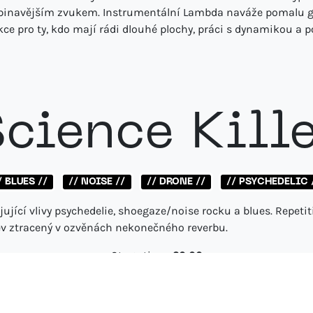
 špinavějším zvukem. Instrumentální Lambda naváže pomalu g
akce pro ty, kdo mají rádi dlouhé plochy, práci s dynamikou a 
cience Kill
/ BLUES //
// NOISE //
// DRONE //
// PSYCHEDELIC 
jující vlivy psychedelie, shoegaze/noise rocku a blues. Repeti
pěv ztracený v ozvěnách nekonečného reverbu.
Stage time:
20:00
YouTube
Facebook
sciencekiller.bandcamp.c