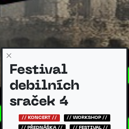
Festival
debilních
sraček 4
// KONCERT //
// WORKSHOP //
// PŘEDNÁŠKA //
// FESTIVAL //