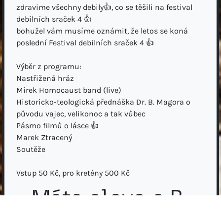
zdravime všechny debily👍, co se těšili na festival
debilních sraček 4 👍
bohužel vám musíme oznámit, že letos se koná
poslední Festival debilních sraček 4 👍
Výběr z programu:
Nastřižená hráz
Mirek Homocaust band (live)
Historicko-teologická přednáška Dr. B. Magora o
původu vajec, velikonoc a tak vůbec
Pásmo filmů o lásce 👍
Marek Ztracený
Soutěže
Vstup 50 Kč, pro kretény 500 Kč
Máte slovo s B.