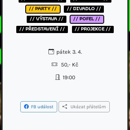
// PARTY //
// DIVADLO //
// VÝSTAVA //
// POFEL //
// PŘEDSTAVENÍ //
// PROJEKCE //
pátek 3. 4.
50,- Kč
19:00
FB událost
Ukázat přátelům