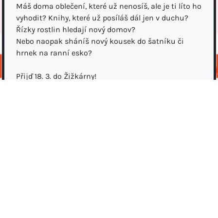
Máš doma oblečení, které už nenosíš, ale je ti líto ho
vyhodit? Knihy, které už posíláš dál jen v duchu?
Řízky rostlin hledají nový domov?
Nebo naopak sháníš nový kousek do šatníku či
hrnek na ranní esko?
Přijď 18. 3. do Žižkárny!
Od 15.30h do 19h tam proběhne swap – místo, kde
můžeš dát věcem druhý život a třeba si odnést něco,
co ti udělá radost. K tomu si můžeš dát kávu nebo
drink a užít si příjemnou atmosféru.
Vstupné je dobrovolné a celý výtěžek poputuje na
dobrou věc. Na místě budete moci hlasovat, kterou
ze tří vybraných organizací společně podpoříme.
Pokud se chceš oblečení jen zbavit a nechceš
swapovat, můžeš jej na místě nechat. Osobně ho
pak odvezeme tam, kde bude potřeba (např. ČČK