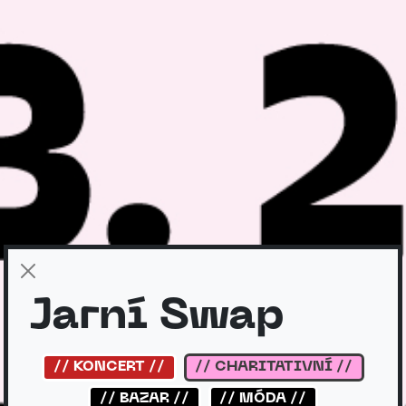
Jarní Swap
// KONCERT //
// CHARITATIVNÍ //
// BAZAR //
// MÓDA //