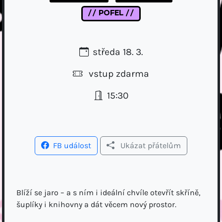
// POFEL //
středa 18. 3.
vstup zdarma
15:30
FB událost
Ukázat přátelům
Blíží se jaro – a s ním i ideální chvíle otevřít skříně,
šuplíky i knihovny a dát věcem nový prostor.