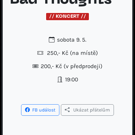
Bad Thoughts
// KONCERT //
sobota 9. 5.
250,- Kč
(na místě)
200,- Kč (v předprodeji)
19:00
FB událost
Ukázat přátelům