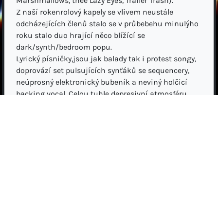
Marshmallows, thee Lazy Eyes, Trailer Trash).
Z naší rokenrolový kapely se vlivem neustále
odcházejících členů stalo se v průbebehu minulýho
roku stalo duo hrající něco blížící se
dark/synth/bedroom popu.
Lyrický písničky,jsou jak balady tak i protest songy,
doprovází set pulsujících synťáků se sequencery,
neúprosný elektronický bubeník a neviný holčicí
backing vocal. Celou tuhle depresivní atmosféru
dokresluje kříštálově čistá tremolo kytara,
dodávající celýmu projektu westernový feeling.
Různý lidi tohle uspkupení přirovnávaj k 90tkám v
Berlině, …Rowland S. Howard, Crime and City
Solution atd... Kajfoš v radiu zase ke Cavemu po
mrtvici.
Máme venku EP ma DrugMe records.
Taky jsme ve dvou nahráli celou dlouhoghrající
desku, která je smíchaná a připravená k podpisu
vydavatelství, ktere v tuhle chvíly usilovně hledáme