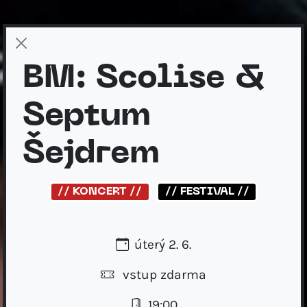
BM: Scolise &
Septum
Šejdrem
// KONCERT //
// FESTIVAL //
úterý 2. 6.
vstup zdarma
19:00