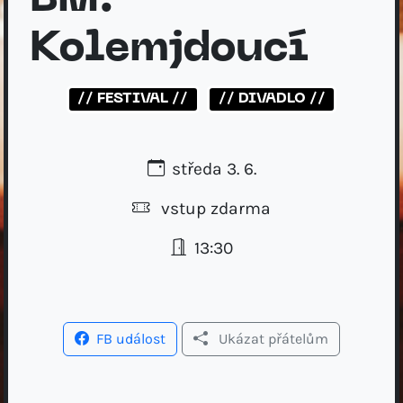
BM:
Kolemjdoucí
// FESTIVAL //
// DIVADLO //
středa 3. 6.
vstup zdarma
13:30
FB událost
Ukázat přátelům