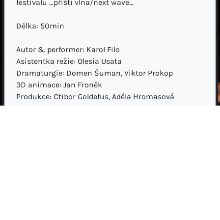
festivalu …příští vlna/next wave…
Délka: 50min
Autor & performer: Karol Filo
Asistentka režie: Olesia Usata
Dramaturgie: Domen Šuman, Viktor Prokop
3D animace: Jan Froněk
Produkce: Ctibor Goldefus, Adéla Hromasová
Supervize: Sodja Lotker
Konzultace: Adam Dragun, Jiří Adámek
Střihová spolupráce: Ruslana Kaminska
Speciální poděkování: Eliška Drbohlavová, Josef
Maděra, Kristina Kellnerová, Petr Sychra
Projekt podpořili: KALD DAMU, Stanica Žilina-
Záriečie, Venuše ve Švehlovce, ARCHA+, HELLERAU
Projekt vznikl díky podpoře SGS AMU, vnitřní
soutěže DAMU a Státního fondu kultury ČR.
Karol Filo je divadelní a filmový režisér a performer