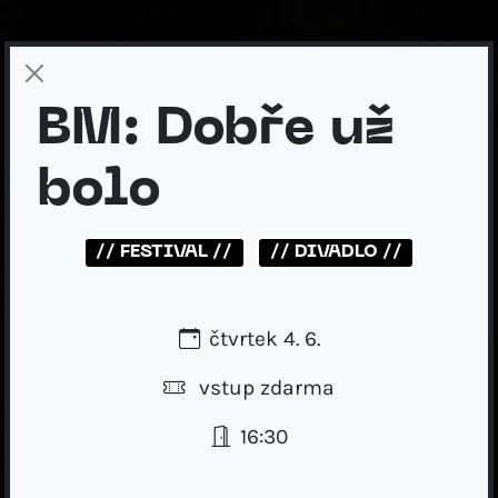
BM: Dobře už
bolo
// FESTIVAL //
// DIVADLO //
čtvrtek 4. 6.
vstup zdarma
16:30