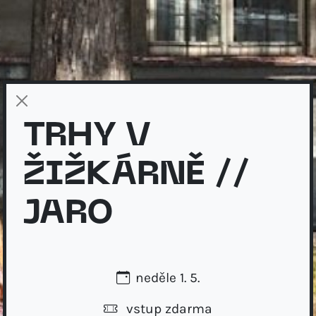
TRHY V
ŽIŽKÁRNĚ //
JARO
neděle 1. 5.
vstup zdarma