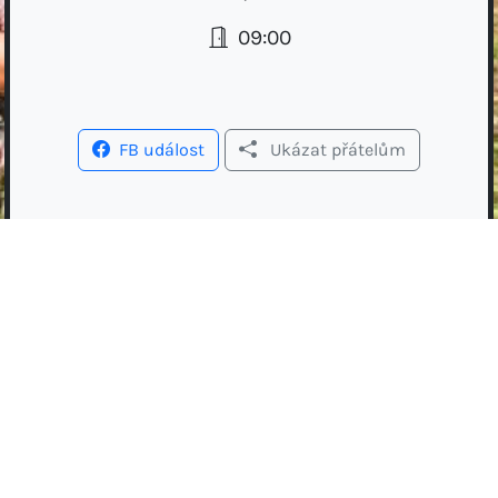
09:00
FB událost
Ukázat přátelům
Trhy v Žižkárně
// TRHY //
// FARMÁŘSKÉ //
// POŘADATEL //
🥕Farmářský trh v Žižkárně. 🗓️Každých 14 dní v
neděli od 9:00. 🥖Přijďte si nakoupit výrobky od
místních prodejců. 📷Vaše nákupy sdílejte s
hashtagem #trhyvzizkarme. 🏙️ Tento projekt vznikl