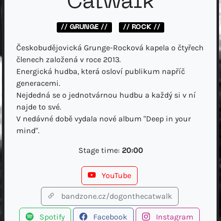
Catwalk
// GRUNGE //
// ROCK //
Českobudějovická Grunge-Rocková kapela o čtyřech
členech založená v roce 2013.
Energická hudba, která osloví publikum napříč
generacemi.
Nejdedná se o jednotvárnou hudbu a každý si v ní
najde to své.
V nedávné době vydala nové album "Deep in your
mind".
Stage time:
20:00
YouTube
bandzone.cz/dogonthecatwalk
Spotify
Facebook
Instagram