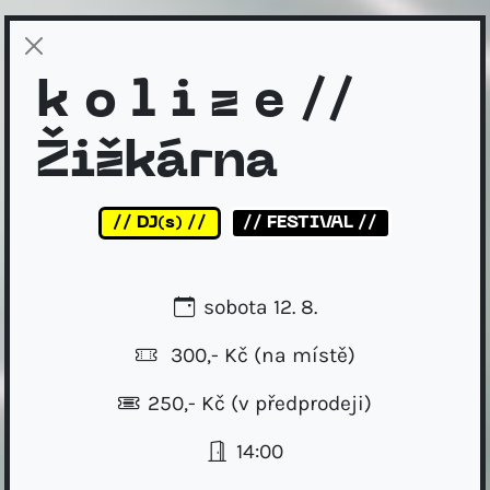
k o l i z e //
Žižkárna
// DJ(s) //
// FESTIVAL //
sobota 12. 8.
300,- Kč
(na místě)
250,- Kč (v předprodeji)
14:00