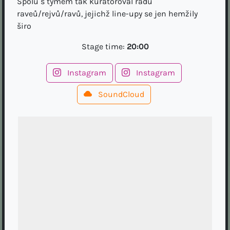
Spolu s týmem tak kurátoroval řadu
raveů/rejvů/ravů, jejichž line-upy se jen hemžily
širo
Stage time:
20:00
Instagram
Instagram
SoundCloud