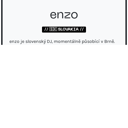
enzo
// 🇸🇰 SLOVAKIA //
enzo je slovenský DJ, momentálně působící v Brně.
enzo tlačí místním do hlav techno vysokého tempa
prostřednictvím acidových a industriálních hitterů.
Ovlivněný francouzskou rave scénou, očekávejte
během jeho setu chaotickou energii a rezonující
basové linky.
Stage time:
20:00
Instagram