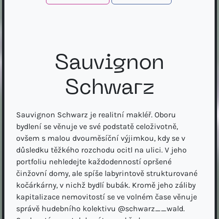
Sauvignon
Schwarz
Sauvignon Schwarz je realitní makléř. Oboru
bydlení se věnuje ve své podstatě celoživotně,
ovšem s malou dvouměsíční výjimkou, kdy se v
důsledku těžkého rozchodu ocitl na ulici. V jeho
portfoliu nehledejte každodenností opršené
činžovní domy, ale spíše labyrintově strukturované
kočárkárny, v nichž bydlí bubák. Kromě jeho záliby
kapitalizace nemovitostí se ve volném čase věnuje
správě hudebního kolektivu @schwarz__wald.