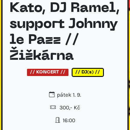
Kato, DJ Ramel,
support Johnny
le Pazz //
Žižkárna
// KONCERT //
// DJ(s) //
pátek 1. 9.
300,- Kč
16:00