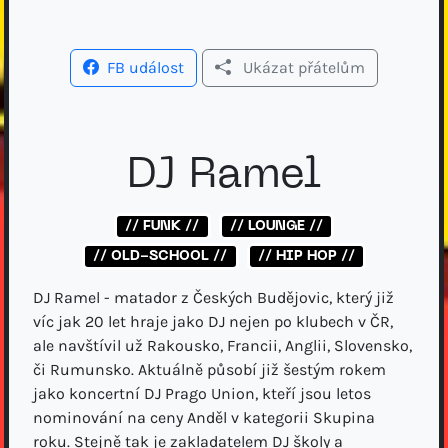
FB událost
Ukázat přátelům
DJ Ramel
// FUNK //
// LOUNGE //
// OLD-SCHOOL //
// HIP HOP //
DJ Ramel - matador z Českých Budějovic, který již
víc jak 20 let hraje jako DJ nejen po klubech v ČR,
ale navštívil už Rakousko, Francii, Anglii, Slovensko,
či Rumunsko. Aktuálně působí již šestým rokem
jako koncertní DJ Prago Union, kteří jsou letos
nominování na ceny Anděl v kategorii Skupina
roku. Stejně tak je zakladatelem DJ školy a